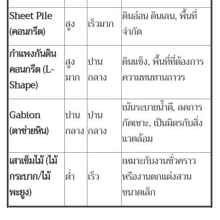
Sheet Pile
ดินอ่อน ดินเลน, พื้นที่
สูง
เร็วมาก
(
คอนกรีต)
จำกัด
กำแพงกันดิน
สูง
ปาน
ดินแข็ง, พื้นที่ที่ต้องการ
คอนกรีต (L-
มาก
กลาง
ความทนทานถาวร
Shape)
เน้นระบายน้ำดี, ลดการ
Gabion
ปาน
ปาน
กัดเซาะ, เป็นมิตรกับสิ่ง
(
ตาข่ายหิน)
กลาง
กลาง
แวดล้อม
เสาเข็มไม้ (ไม้
เหมาะกับงานชั่วคราว
กระบาก/ไม้
ต่ำ
เร็ว
หรืองานตกแต่งสวน
พะยูง)
ขนาดเล็ก