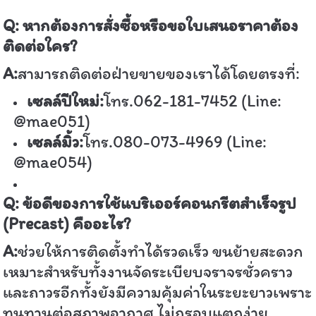
Q:
หากต้องการสั่งซื้อหรือขอใบเสนอราคาต้อง
ติดต่อใคร
?
A:
สามารถติดต่อฝ่ายขายของเราได้โดยตรงที่:
เซลล์ปีใหม่:
โทร.062-181-7452 (Line:
@mae051)
เซลล์มิ้ว:
โทร.080-073-4969 (Line:
@mae054)
Q:
ข้อดีของการใช้แบริเออร์คอนกรีตสำเร็จรูป
(
Precast)
คืออะไร
?
A:
ช่วยให้การติดตั้งทำได้รวดเร็ว ขนย้ายสะดวก
เหมาะสำหรับทั้งงานจัดระเบียบจราจรชั่วคราว
และถาวรอีกทั้งยังมีความคุ้มค่าในระยะยาวเพราะ
ทนทานต่อสภาพอากาศ ไม่กรอบแตกง่าย