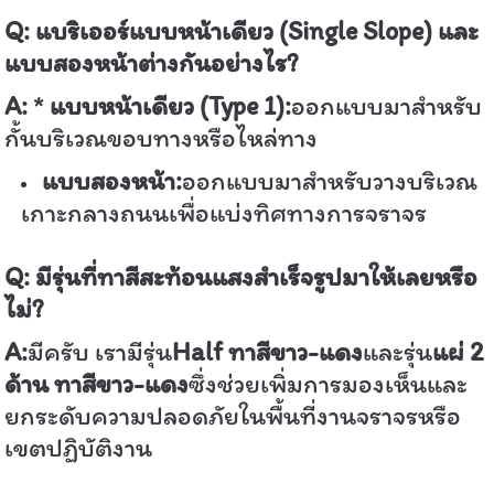
Q:
แบริเออร์แบบหน้าเดียว (
Single Slope)
และ
แบบสองหน้าต่างกันอย่างไร
?
A:
*
แบบหน้าเดียว (
Type 1):
ออกแบบมาสำหรับ
กั้นบริเวณขอบทางหรือไหล่ทาง
แบบสองหน้า:
ออกแบบมาสำหรับวางบริเวณ
เกาะกลางถนนเพื่อแบ่งทิศทางการจราจร
Q:
มีรุ่นที่ทาสีสะท้อนแสงสำเร็จรูปมาให้เลยหรือ
ไม่
?
A:
มีครับ เรามีรุ่น
Half
ทาสีขาว-แดง
และรุ่น
แผ่
2
ด้าน ทาสีขาว-แดง
ซึ่งช่วยเพิ่มการมองเห็นและ
ยกระดับความปลอดภัยในพื้นที่งานจราจรหรือ
เขตปฏิบัติงาน