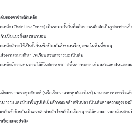
เด่นของตาข่ายถักเหล็ก
กเหล็ก (Chain Link Fence) เป็นระบบรั้วกั้นที่ผลิตจากเหล็กถักเป็นรูปตาข่ายเชื
วยกันเป็นแนวตั้งและแนวนอน
กเหล็กมักจะใช้เป็นรั้วกั้นเพื่อป้องกันสิ่งของหรือบุคคล ในพื้นที่ต่างๆ
วณโรงงาน สนามกีฬา โรงเรียน สวนสาธารณะ เป็นต้น
ถักเหล็กมีความทนทาน ได้ดีในสภาพอากาศที่หลากหลาย เช่น แสงแดด ฝน และล
ผลิตมาจากลวดชุบสังกะสี (หรือเรียกว่าลวดชุบกัลวาไนซ์) ผ่านกระบวนการรีดเส้
เงินเงางาม และนำมาขึ้นรูปให้เป็นลักษณะคล้ายฟันปลา เป็นเส้นตามความสูงของม้
มาถักเข้าด้วยกันเป็นลวดตาข่ายถัก โดยถักไปเรื่อย ๆ จนได้ความยาวของม้วนตามท
รเชื่อมแต่อย่างใด