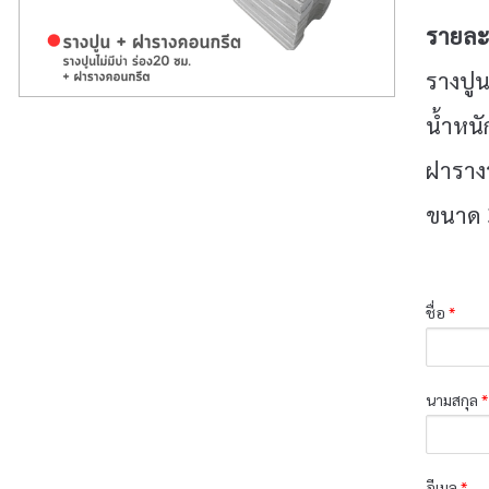
รายละเ
รางปูน
น้ำหนั
ฝาราง
ขนาด 
ชื่อ
*
นามสกุล
*
อีเมล
*