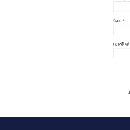
อีเมล
*
เบอร์ติดต
เ