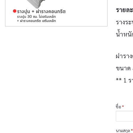
รายละเ
รางระ
น้ำหนั
ฝารางค
ขนาด 
** 1 ร
ชื่อ
*
นามสกุล
*