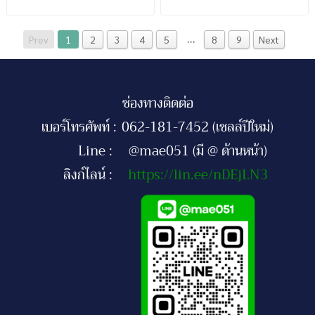
และชุบกัลวาไนซ์
และชุบกัลวาไนซ์
…
Prev
1
2
3
4
5
8
9
Next
ช่องทางติดต่อ
เบอร์โทรศัพท์ :
062-181-7452 (เซลล์ปีใหม่)
Line :
@mae051 (มี @ ด้านหน้า)
ลิงก์ไลน์ :
https://lin.ee/nDEjLN3