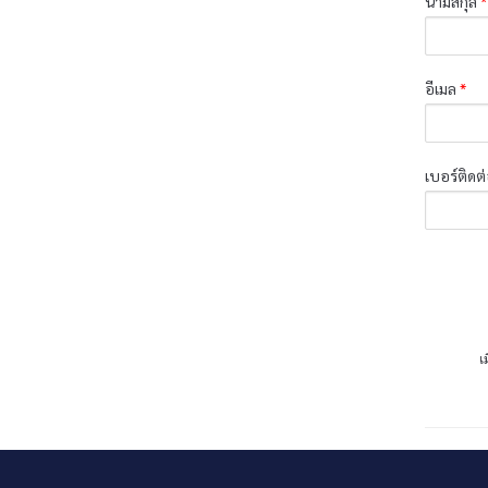
นามสกุล
*
อีเมล
*
เบอร์ติดต
เ