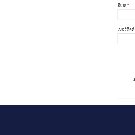
อีเมล
*
เบอร์ติดต
เ