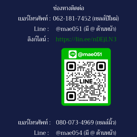
ช่องทางติดต่อ
เบอร์โทรศัพท์ :
062-181-7452 (เซลล์ปีใหม่)
Line :
@mae051 (มี @ ด้านหน้า)
ลิงก์ไลน์ :
https://lin.ee/nDEjLN3
เบอร์โทรศัพท์ :
080-073-4969 (เซลล์มิ้ว)
Line :
@mae054 (มี @ ด้านหน้า)