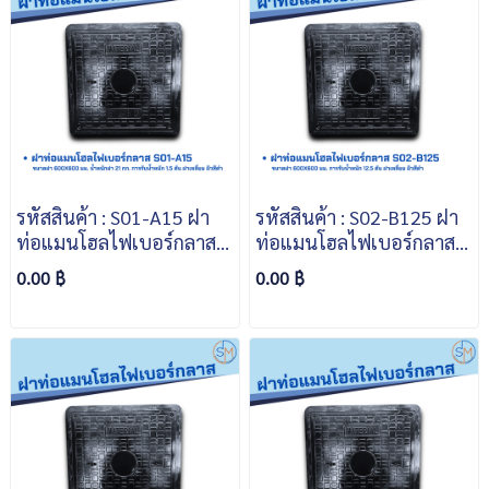
รหัสสินค้า : S01-A15 ฝา
รหัสสินค้า : S02-B125 ฝา
ท่อแมนโฮลไฟเบอร์กลาส
ท่อแมนโฮลไฟเบอร์กลาส
S01-A15 ขนาดฝา
S02-B125 ขนาดฝา
0.00 ฿
0.00 ฿
600x600 มม. น้ำหนักฝา
600x600 มม. การรับน้ำ
21 กก. การรับน้ำหนัก 1.5
หนัก 12.5 ตัน ฝาเหลี่ยม ผิว
ตัน ฝาเหลี่ยม ผิวสีดำ
สีดำ