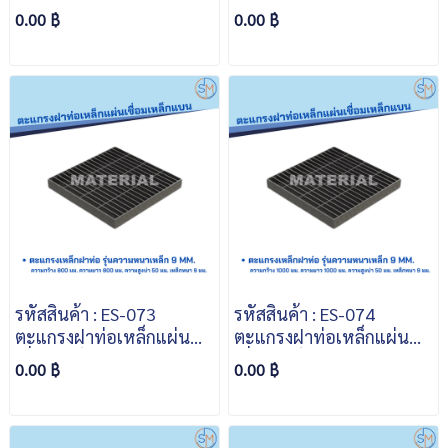
เชื่อมเหล็กแบน ความกว้าง
เชื่อมเหล็กแบน ความกว้าง
0.00 ฿
0.00 ฿
450 มม. ความยาว 450 มม.
600 มม. ความยาว 600 มม.
ความสูงบ่า 50 มม. เหล็ก
ความสูงบ่า 50 มม. เหล็ก
หนา 9 มม.
หนา 9 มม.
รหัสสินค้า : ES-073
รหัสสินค้า : ES-074
ตะแกรงฝาท่อเหล็กแผ่น
ตะแกรงฝาท่อเหล็กแผ่น
เชื่อมเหล็กแบน ความกว้าง
เชื่อมเหล็กแบน ความกว้าง
0.00 ฿
0.00 ฿
800 มม. ความยาว 800 มม.
1000 มม. ความยาว 1000
ความสูงบ่า 50 มม. เหล็ก
มม. ความสูงบ่า 50 มม.
หนา 9 มม.
เหล็กหนา 9 มม.