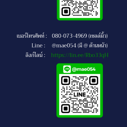
เบอร์โทรศัพท์ :
080-073-4969 (เซลล์มิ้ว)
Line :
@mae054 (มี @ ด้านหน้า)
ลิงก์ไลน์ :
https://lin.ee/Rbo33qH